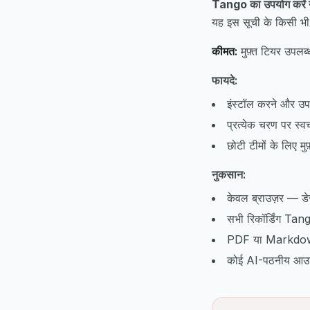
Tango का उपयोग करें 
यह इस सूची के किसी भी ट
कीमत:
मुफ़्त टियर उपलब
फायदे:
इंस्टॉल करने और उपय
प्रत्येक चरण पर स्व
छोटी टीमों के लिए मुफ
नुकसान:
केवल ब्राउज़र — डेस्
सभी रिकॉर्डिंग Tango 
PDF या Markdown मे
कोई AI-पठनीय आउटपु